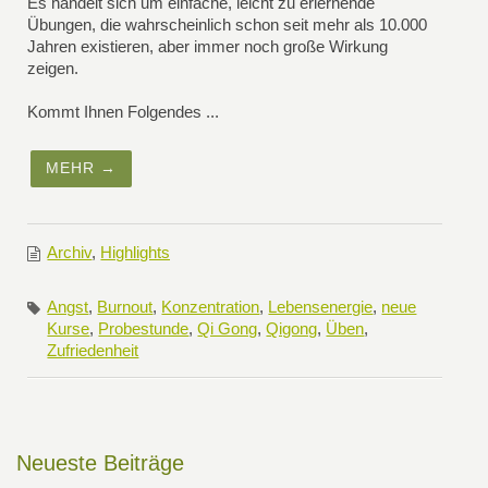
Es handelt sich um einfache, leicht zu erlernende
Übungen, die wahrscheinlich schon seit mehr als 10.000
Jahren existieren, aber immer noch große Wirkung
zeigen.
Kommt Ihnen Folgendes ...
MEHR →
Archiv
,
Highlights
Angst
,
Burnout
,
Konzentration
,
Lebensenergie
,
neue
Kurse
,
Probestunde
,
Qi Gong
,
Qigong
,
Üben
,
Zufriedenheit
Neueste Beiträge