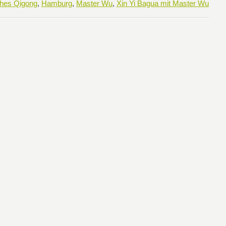
ches Qigong
,
Hamburg
,
Master Wu
,
Xin Yi Bagua mit Master Wu