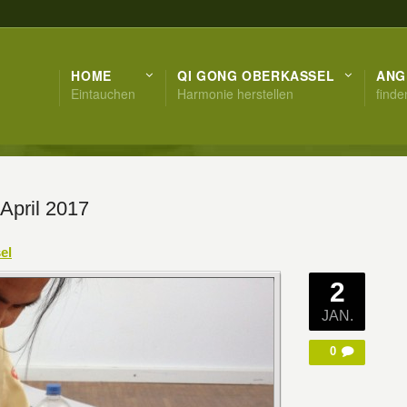
HOME
QI GONG OBERKASSEL
ANG
Eintauchen
Harmonie herstellen
finde
April 2017
el
2
JAN.
0