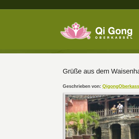
Grüße aus dem Waisenha
Geschrieben von:
QigongOberkass