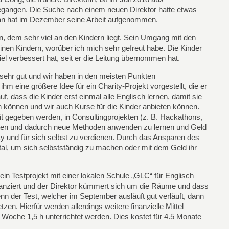
egangen. Die Suche nach einem neuen Direktor hatte etwas
an hat im Dezember seine Arbeit aufgenommen.
nn, dem sehr viel an den Kindern liegt. Sein Umgang mit den
inen Kindern, worüber ich mich sehr gefreut habe. Die Kinder
iel verbessert hat, seit er die Leitung übernommen hat.
sehr gut und wir haben in den meisten Punkten
m eine größere Idee für ein Charity-Projekt vorgestellt, die er
uf, dass die Kinder erst einmal alle Englisch lernen, damit sie
n können und wir auch Kurse für die Kinder anbieten können.
it gegeben werden, in Consultingprojekten (z. B. Hackathons,
eiten und dadurch neue Methoden anwenden zu lernen und Geld
ity und für sich selbst zu verdienen. Durch das Ansparen des
tal, um sich selbstständig zu machen oder mit dem Geld ihr
 Testprojekt mit einer lokalen Schule „GLC“ für Englisch
finanziert und der Direktor kümmert sich um die Räume und dass
nn der Test, welcher im September ausläuft gut verläuft, dann
zen. Hierfür werden allerdings weitere finanzielle Mittel
o Woche 1,5 h unterrichtet werden. Dies kostet für 4.5 Monate