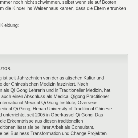
m immer noch nicht schwimmen, selbst wenn sie auf Booten
um die Kinder ins Waisenhaus kamen, dass die Eltern ertrunken
 Kleidung:
UTOR:
g ist seit Jahrzehnten von der asiatischen Kultur und
e der Chinesischen Medizin fasziniert. Nach
 als Qi Gong Lehrerin und in Traditioneller Medizin, hat
1 auch einen Abschluss als Medical Qigong Practitioner
ternational Medical Qi Gong Institute, Overseas
edical Qi Gong, Henan University of Traditional Chinese
 unterrichtet seit 2005 in Oberkassel Qi Gong. Das
ie Erkenntnisse aus diesen traditionellen
itionen lässt sie bei ihrer Arbeit als Consultant,
e bei Business Transformation und Change Projekten