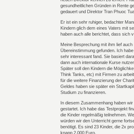
gesundheitlichen Gründen in Rente g
gedauert und Direktor Tran Phuoc Tu
Er ist ein sehr ruhiger, bedachter Ma
Kindern glich dem eines Vaters mit se
haben auch alle berichtet, dass sich v
Meine Besprechung mit ihm lief auch 
Übereinstimmung gefunden. Ich habe ih
sehr interessant fand. Sie basiert dara
dann auch internationale Kurse nutze
Später soll den Kindern die Möglichke
Think Tanks, etc) mit Firmen zu arb
für die weitere Finanzierung der Char
Geldes haben sie später ein Startkapi
Studium zu finanzieren.
In diesem Zusammenhang haben wir ein
gestartet. Ich habe das Testprojekt 
die Kinder regelmäßig teilnehmen. We
würden wir den Unterricht gerne fortset
benötigt. Es sind 23 Kinder, die 2x pr
knapp 2.000 Euro.