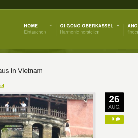
HOME
QI GONG OBERKASSEL
ANG
Eintauchen
Harmonie herstellen
finde
us in Vietnam
el
26
AUG.
0