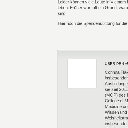
Leider können viele Leute in Vietna
leben. Früher war oft ein Grund, war
sind.
Hier noch die Spendenquittung für die
ÜBER DEN A
Corinna Flai
insbesonder
Ausbildungen
sie seit 201
(MQP) des In
College of M
Medicine und
Wissen und d
Weisheitstrad
insbesonder